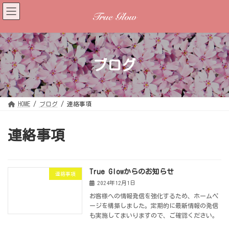
コ
ナ
ン
ビ
テ
ゲ
ン
ー
ツ
シ
へ
ョ
ス
ン
キ
に
ッ
移
ブログ
プ
動
HOME
ブログ
連絡事項
連絡事項
True Glowからのお知らせ
連絡事項
2024年12月1日
お客様への情報発信を強化するため、ホームペ
ージを構築しました。定期的に最新情報の発信
も実施してまいりますので、ご確認ください。