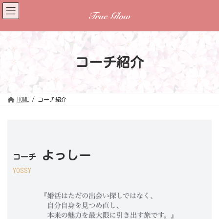
コ
ナ
ン
ビ
テ
ゲ
ン
ー
ツ
シ
へ
ョ
ス
ン
キ
に
ッ
移
コーチ紹介
プ
動
HOME
コーチ紹介
よっしー
コーチ
YOSSY